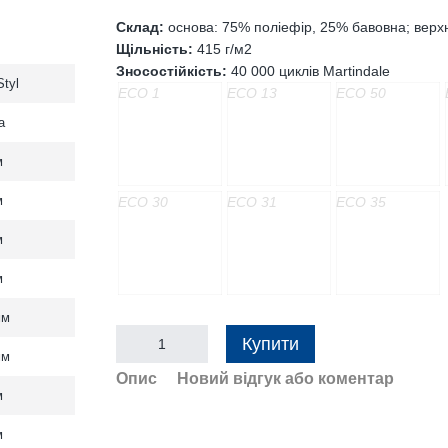
Склад:
основа: 75% поліефір, 25% бавовна; верх
Щільність:
415 г/м2
Зносостійкість:
40 000 циклів Martindale
tyl
ECO 1
ECO 13
ECO 50
а
м
м
ECO 30
ECO 31
ECO 35
м
м
мм
Купити
мм
Опис
Новий відгук або коментар
м
м