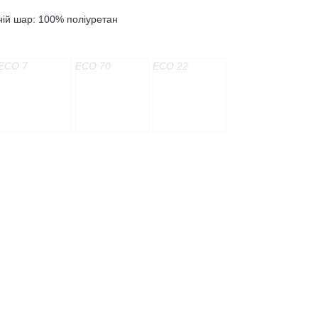
ній шар: 100% поліуретан
ECO 7
ECO 70
ECO 22