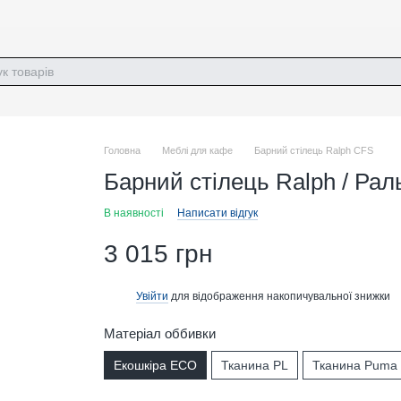
Головна
Меблі для кафе
Барний стілець Ralph CFS
Барний стілець Ralph / Ра
В наявності
Написати відгук
3 015 грн
Увійти
для відображення накопичувальної знижки
%
Матеріал оббивки
Екошкіра ECO
Тканина PL
Тканина Puma