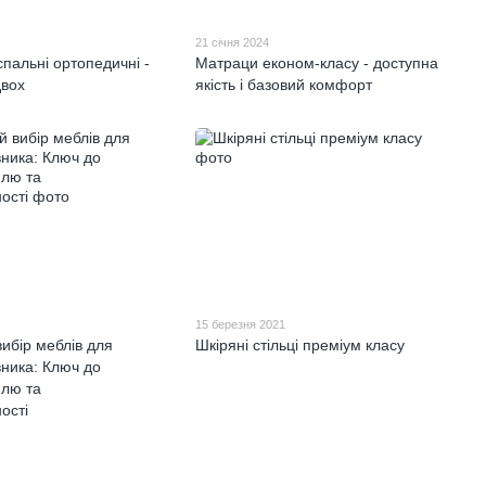
21 січня 2024
пальні ортопедичні -
Матраци економ-класу - доступна
двох
якість і базовий комфорт
15 березня 2021
ибір меблів для
Шкіряні стільці преміум класу
вника: Ключ до
илю та
ості