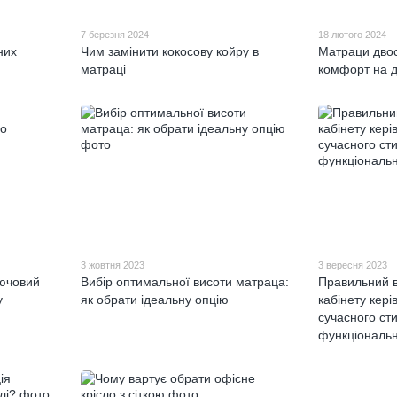
7 березня 2024
18 лютого 2024
них
Чим замінити кокосову койру в
Матраци двос
матраці
комфорт на 
3 жовтня 2023
3 вересня 2023
лючовий
Вибір оптимальної висоти матраца:
Правильний в
у
як обрати ідеальну опцію
кабінету кері
сучасного ст
функціональн