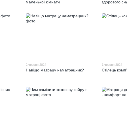
маленької кімнати
здорового сн
2 червня 2024
1 червня 2024
Навіщо матрацу наматрацник?
Стілець комп