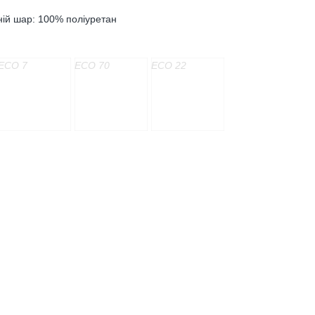
ній шар: 100% поліуретан
ECO 7
ECO 70
ECO 22