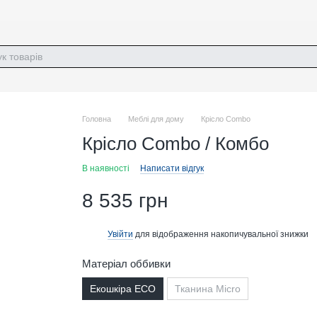
Головна
Меблі для дому
Крісло Combo
Крісло Combo / Комбо
В наявності
Написати відгук
8 535 грн
Увійти
для відображення накопичувальної знижки
%
Матеріал оббивки
Екошкіра ECO
Тканина Micro