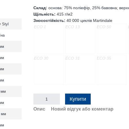
Склад:
основа: 75% поліефір, 25% бавовна; верх
Щільність:
415 г/м2
Зносостійкість:
40 000 циклів Martindale
 Styl
ECO 1
ECO 13
ECO 50
їна
мм
мм
ECO 30
ECO 31
ECO 35
мм
мм
 мм
Купити
мм
Опис
Новий відгук або коментар
 мм
мм