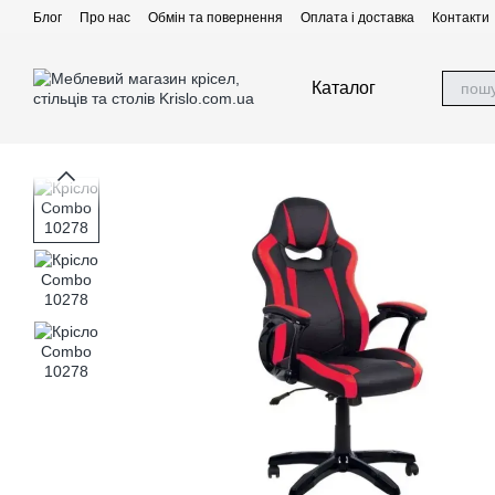
Перейти до основного контенту
Блог
Про нас
Обмін та повернення
Оплата і доставка
Контакти
Каталог