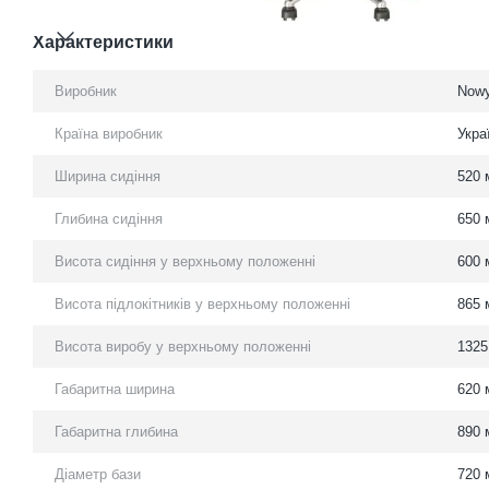
Характеристики
Виробник
Nowy
Країна виробник
Укра
Ширина сидіння
520 
Глибина сидіння
650 
Висота сидіння у верхньому положенні
600 
Висота підлокітників у верхньому положенні
865 
Висота виробу у верхньому положенні
1325
Габаритна ширина
620 
Габаритна глибина
890 
Діаметр бази
720 