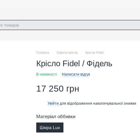
Головна
Офісні крісла
Крісло Fidel
Крісло Fidel / Фідель
В наявності
Написати відгук
17 250 грн
Увійти
для відображення накопичувальної знижки
%
Матеріал оббивки
Шкіра Lux