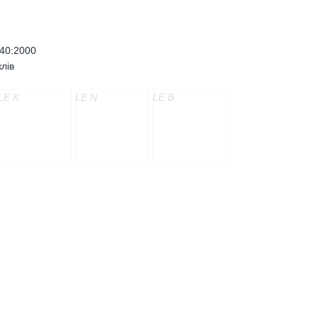
640:2000
лів
LE K
LE N
LE B