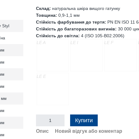
Склад:
натуральна шкіра вищого гатунку
Товщина:
0,9-1,1 мм
Стійкість фарбування до тертя:
PN EN ISO 11 
 Styl
Стійкість до багаторазових вигинів:
30 000 цик
Стійкість до світла:
4 (ISO 105-B02:2006)
їна
LE A
LE I
LE F
мм
мм
мм
LE E
мм
 мм
мм
Купити
мм
Опис
Новий відгук або коментар
мм