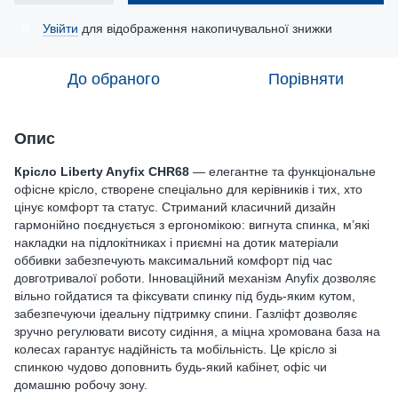
Увійти
для відображення накопичувальної знижки
%
До обраного
Порівняти
Опис
Крісло Liberty Anyfix CHR68
— елегантне та функціональне
офісне крісло, створене спеціально для керівників і тих, хто
цінує комфорт та статус. Стриманий класичний дизайн
гармонійно поєднується з ергономікою: вигнута спинка, м’які
накладки на підлокітниках і приємні на дотик матеріали
оббивки забезпечують максимальний комфорт під час
довготривалої роботи. Інноваційний механізм Anyfix дозволяє
вільно гойдатися та фіксувати спинку під будь-яким кутом,
забезпечуючи ідеальну підтримку спини. Газліфт дозволяє
зручно регулювати висоту сидіння, а міцна хромована база на
колесах гарантує надійність та мобільність. Це крісло зі
спинкою чудово доповнить будь-який кабінет, офіс чи
домашню робочу зону.