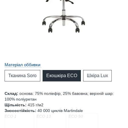
Матеріал оббивки
Тканина Soro
Екошкіра ECO
Шкіра Lux
Склад:
основа: 75% поліефір, 25% бавовна; верхній шар:
100% поліуретан
Щільність:
415 г/м2
Зносостійкість:
40 000 циклів Martindale
ECO 1
ECO 13
ECO 50