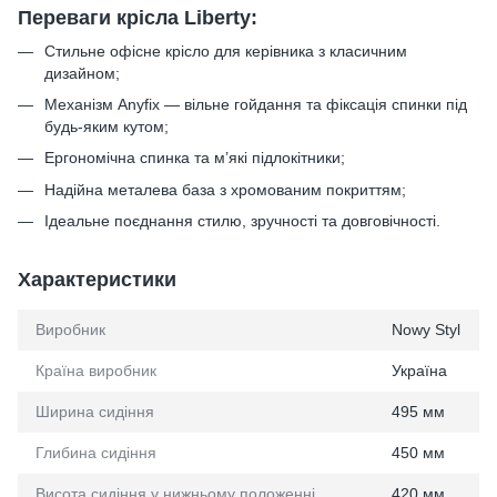
Переваги крісла Liberty:
Стильне офісне крісло для керівника з класичним
дизайном;
Механізм Anyfix — вільне гойдання та фіксація спинки під
будь-яким кутом;
Ергономічна спинка та м’які підлокітники;
Надійна металева база з хромованим покриттям;
Ідеальне поєднання стилю, зручності та довговічності.
Характеристики
Виробник
Nowy Styl
Країна виробник
Україна
Ширина сидіння
495 мм
Глибина сидіння
450 мм
Висота сидіння у нижньому положенні
420 мм