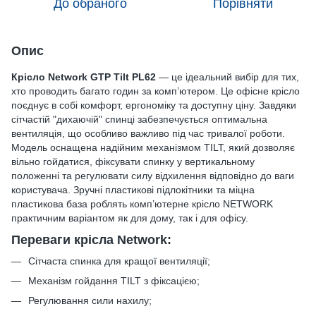
До обраного
Порівняти
Опис
Крісло Network GTP Tilt PL62
— це ідеальний вибір для тих,
хто проводить багато годин за комп’ютером. Це офісне крісло
поєднує в собі комфорт, ергономіку та доступну ціну. Завдяки
сітчастій "дихаючій" спинці забезпечується оптимальна
вентиляція, що особливо важливо під час тривалої роботи.
Модель оснащена надійним механізмом TILT, який дозволяє
вільно гойдатися, фіксувати спинку у вертикальному
положенні та регулювати силу відхилення відповідно до ваги
користувача. Зручні пластикові підлокітники та міцна
пластикова база роблять комп’ютерне крісло NETWORK
практичним варіантом як для дому, так і для офісу.
Переваги крісла Network:
Сітчаста спинка для кращої вентиляції;
Механізм гойдання TILT з фіксацією;
Регулювання сили нахилу;