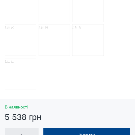
LE K
LE N
LE B
LE E
В наявності
5 538 грн