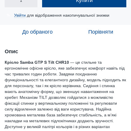
Купити
Увійти
для відображення накопичувальної знижки
%
До обраного
Порівняти
Опис
Крісло Samba GTP S Tilt CHR10
— це стильне та
ергономічне офісне крісло, яке забезпечує комфорт навіть під
час тривалих годин роботи. Завдяки поєднанню
функціональності та елегантного дизайну, модель підходить як
для персоналу, так і як крісло керівника. Сидіння і спинка
мають анатомічну форму, що зменшує навантаження на
хребет. Механізм TILT дозволяє гойдатися з можливістю
фіксації спинки у вертикальному положенні та регулювати
силу відхилення залежно від ваги користувача. Надійна
хромована металева база забезпечує стабільність, а м’які
накладки на металевих підлокітниках додають зручності.
Доступне у великій палітрі кольорів і в різних варіантах