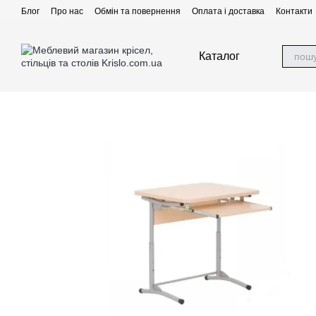
Перейти до основного контенту
Блог
Про нас
Обмін та повернення
Оплата і доставка
Контакти
Каталог