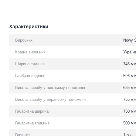
Характеристики
Виробник
Nowy S
Країна виробник
Україн
Ширина сидіння
746 м
Глибина сидіння
596 м
Висота виробу у нижньому положенні
635 м
Висота виробу у верхньому положенні
755 м
Габаритна ширина
750 м
Габаритна глибина
500 м
Гарантія
1 рік