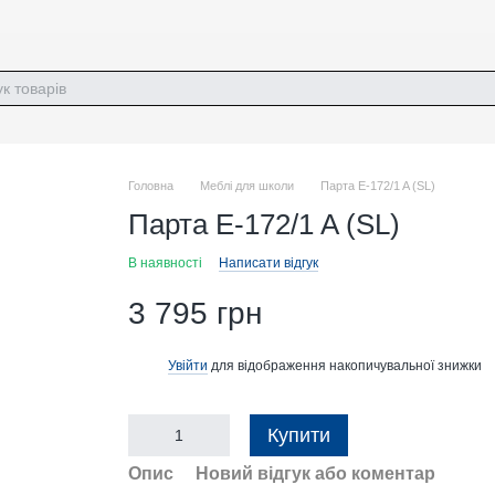
Головна
Меблі для школи
Парта E-172/1 A (SL)
Парта E-172/1 A (SL)
В наявності
Написати відгук
3 795 грн
Увійти
для відображення накопичувальної знижки
%
Купити
Опис
Новий відгук або коментар