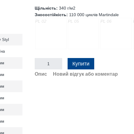
Щільність:
340 г/м2
Зносостійкість:
110 000 циклів Martindale
PL 02
PL 05
PL 06
 Styl
їна
Купити
мм
Опис
Новий відгук або коментар
мм
мм
мм
мм
мм
мм