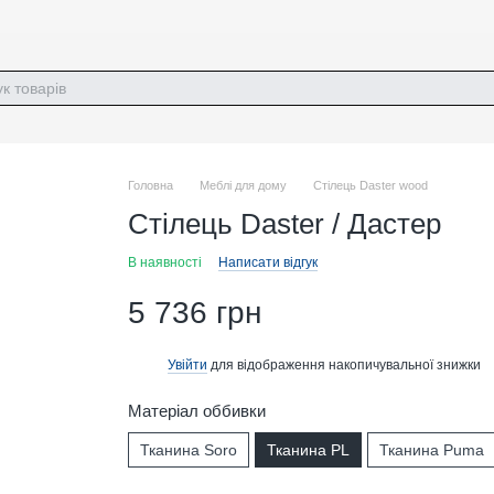
Головна
Меблі для дому
Стілець Daster wood
Стілець Daster / Дастер
В наявності
Написати відгук
5 736 грн
Увійти
для відображення накопичувальної знижки
%
Матеріал оббивки
Тканина Soro
Тканина PL
Тканина Puma