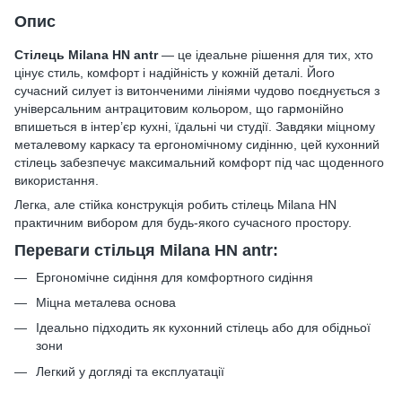
Опис
Стілець Milana HN antr
— це ідеальне рішення для тих, хто
цінує стиль, комфорт і надійність у кожній деталі. Його
сучасний силует із витонченими лініями чудово поєднується з
універсальним антрацитовим кольором, що гармонійно
впишеться в інтер’єр кухні, їдальні чи студії. Завдяки міцному
металевому каркасу та ергономічному сидінню, цей кухонний
стілець забезпечує максимальний комфорт під час щоденного
використання.
Легка, але стійка конструкція робить стілець Milana HN
практичним вибором для будь-якого сучасного простору.
Переваги стільця Milana HN antr:
Ергономічне сидіння для комфортного сидіння
Міцна металева основа
Ідеально підходить як кухонний стілець або для обідньої
зони
Легкий у догляді та експлуатації