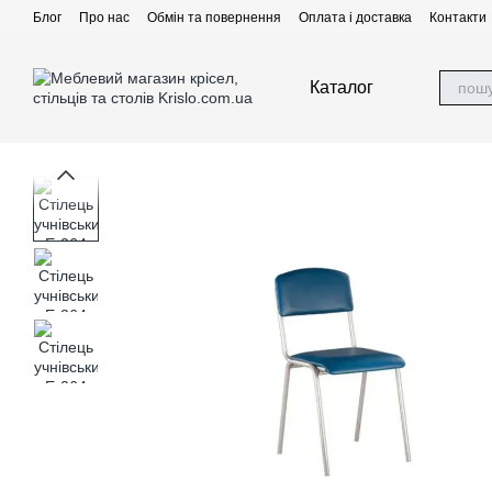
Перейти до основного контенту
Блог
Про нас
Обмін та повернення
Оплата і доставка
Контакти
Каталог