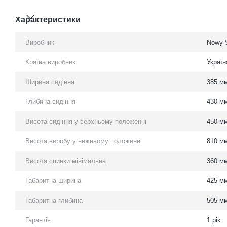
Характеристики
Виробник
Nowy S
Країна виробник
Україн
Ширина сидіння
385 м
Глибина сидіння
430 м
Висота сидіння у верхньому положенні
450 м
Висота виробу у нижньому положенні
810 м
Висота спинки мінімальна
360 м
Габаритна ширина
425 м
Габаритна глибина
505 м
Гарантія
1 рік