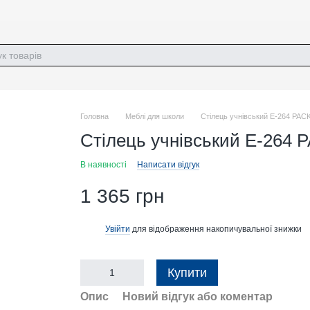
Головна
Меблі для школи
Стілець учнівський E-264 PAC
Стілець учнівський E-264 
В наявності
Написати відгук
1 365 грн
Увійти
для відображення накопичувальної знижки
%
Купити
Опис
Новий відгук або коментар